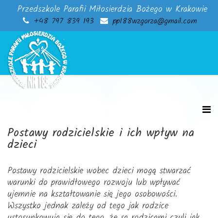
Przedszkole Parafii Miłosierdzia Bożego w Krakowie
+48 797 839 193
pp188wzgorza@gmail.com
Postawy rodzicielskie i ich wpływ na
dzieci
Postawy rodzicielskie wobec dzieci mogą stwarzać
warunki do prawidłowego rozwoju lub wpływać
ujemnie na kształtowanie się jego osobowości.
Wszystko jednak zależy od tego jak rodzice
ustosunkowują się do tego, że są rodzicami czyli jak