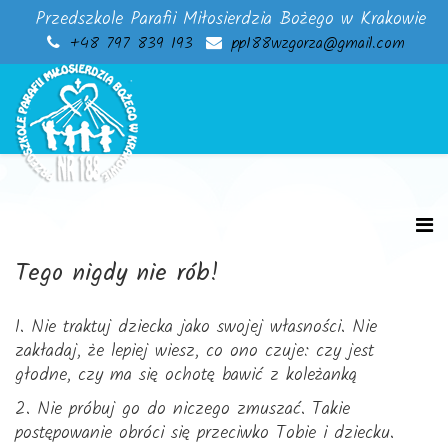
Przedszkole Parafii Miłosierdzia Bożego w Krakowie
+48 797 839 193
pp188wzgorza@gmail.com
Tego nigdy nie rób!
1. Nie traktuj dziecka jako swojej własności. Nie
zakładaj, że lepiej wiesz, co ono czuje: czy jest
głodne, czy ma się ochotę bawić z koleżanką
2. Nie próbuj go do niczego zmuszać. Takie
postępowanie obróci się przeciwko Tobie i dziecku.