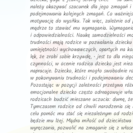
należy okazywać szacunek dla jego zmagań i 
podejmowania kolejnych zmagań. Co ważniejsz
motywację do wysiłku. Tak więc, zależnie od
mądrze to stawiać mu wymagania. Wymagania 
i odpowiedzialności. Naukę samodzielności mo
trudności mają rodzice w pozwalaniu dzieck
umiejętności wychowawczych, opartych na konc
lęk, że zrobi sobie krzywdę, • jest to dla ni
czynności, w ocenie rodzica dziecko jest nie
napracuje. Dziecko, które mogło swobodnie ro
w pokonywaniu trudności i podejmowaniu decy
Pozostając w pozycji zależności przeżywa róż
emocjonalne dziecko często odreagowuje właś
rodzicach budzić mieszane uczucia: dumę, że j
Tymczasem rodzice od chwili narodzenia się 
celu pomóc mu stać się niezależnym od rodz
będzie mu lżej. Mądra miłość od dzieciństwa
wyręczania, pozwolić na zmaganie się z włas