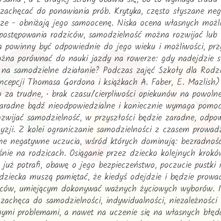
zachęcać do ponawiania prób. Krytyka, często słyszane neg
e - obniżają jego samoocenę. Niska ocena własnych możli
 postępowania rodziców, samodzielność można rozwijać lub 
powinny być odpowiednie do jego wieku i możliwości, przy
żna porównać do nauki jazdy na rowerze: gdy nadejdzie sto
u na samodzielne działanie? Podczas zajęć Szkoły dla Rod
epcji Thomasa Gordona i książkach A. Faber, E. Mazlish) n
ego za trudne, • brak czasu/cierpliwości opiekunów na powol
zaradne bądź nieodpowiedzialne i koniecznie wymaga pomocy
zwijać samodzielność, w przyszłości będzie zaradne, odpow
zji. Z kolei ograniczanie samodzielności z czasem prowadz
ne negatywne uczucia, wśród których dominują: bezradność,
nie na rodzicach. Osiąganie przez dziecko kolejnych krok
uż potrafi, obawę o jego bezpieczeństwo, poczucie pustki i
dziecka muszą pamiętać, że kiedyś odejdzie i będzie prow
iców, umiejącym dokonywać ważnych życiowych wyborów. Im
 zachęca do samodzielności, indywidualności, niezależnoś
nymi problemami, a nawet na uczenie się na własnych błęda