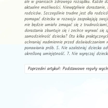
ale w granicach zdrowego rozsądku. Każde dz
aktualne możliwości. Niewątpliwie dorastanie
rodziców. Szczególnie trudne jest dla rodzic
pomagać dziecku w rozwoju zaspokajają swoje
nie będzie umiało zmagać się z trudnościami,
dorastania zbuntuje się i zechce wyrwać się
samodzielność dziecka? Oto kilka praktycznyc
ochraniaj nadmiernie przed doświadczaniem n
ponawiania prób. 5. Nie uzależniaj dziecka od
określoną umiejętność. 7. Nie wyręczaj dzi
Poprzedni artykuł: Podstawowe reguły wyc