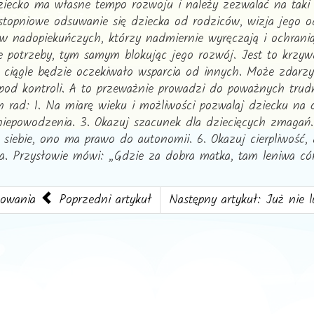
iecko ma własne tempo rozwoju i należy zezwalać na taki z
, stopniowe odsuwanie się dziecka od rodziców, wizja jego
ów nadopiekuńczych, którzy nadmiernie wyręczają i ochrani
 potrzeby, tym samym blokując jego rozwój. Jest to krzywd
 ciągle będzie oczekiwało wsparcia od innych. Może zdarzy
 spod kontroli. A to przeważnie prowadzi do poważnych tr
h rad: 1. Na miarę wieku i możliwości pozwalaj dziecku na 
iepowodzenia. 3. Okazuj szacunek dla dziecięcych zmagań.
 siebie, ono ma prawo do autonomii. 6. Okazuj cierpliwość,
ecka. Przysłowie mówi: „Gdzie za dobra matka, tam leniwa
howania
Poprzedni artykuł
Następny artykuł: Już nie