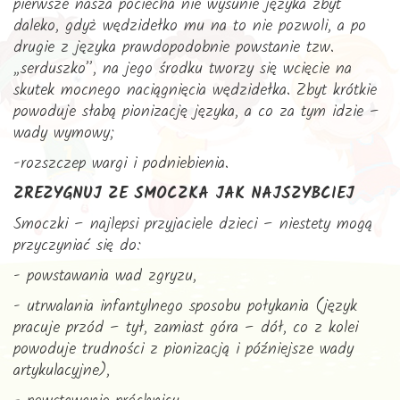
pierwsze nasza pociecha nie wysunie języka zbyt
daleko, gdyż wędzidełko mu na to nie pozwoli, a po
drugie z języka prawdopodobnie powstanie tzw.
„serduszko”, na jego środku tworzy się wcięcie na
skutek mocnego naciągnięcia wędzidełka. Zbyt krótkie
powoduje słabą pionizację języka, a co za tym idzie –
wady wymowy;
-rozszczep wargi i podniebienia.
ZREZYGNUJ ZE SMOCZKA JAK NAJSZYBCIEJ
Smoczki – najlepsi przyjaciele dzieci – niestety mogą
przyczyniać się do:
- powstawania wad zgryzu,
- utrwalania infantylnego sposobu połykania (język
pracuje przód – tył, zamiast góra – dół, co z kolei
powoduje trudności z pionizacją i późniejsze wady
artykulacyjne),