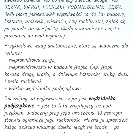
swojego dziecka. Na co należy zwrócić uwagę? Na
JĘZYK, WARGI, POLICZKI, PODNIEBIENIE, ZĘBY.
Jeśli masz jakiekolwiek wątpliwości co do ich budowy,
kształtu, ułożenia, wielkości, czy ruchliwości, zgłoś się
po poradę do specjalisty. Wady anatomiczne często
prowadzą do wad wymowy.
Przykładowe wady anatomiczne, które są widoczne dla
rodzica:
- nieprawidłowy zgryz,
- nieprawidłowości w budowie języka (np. język
bardzo długi; krótki; o dziwnym kształcie; gruby, duży
i mało ruchliwy),
- krótkie wędzidełko podjęzykowe
Zacznijmy od wyjaśnienia, czym jest
wędzidełko
podjęzykowe
– jest to fałd znajdujący się pod
językiem, widoczny przy jego unoszeniu. W pewnym
stopniu ogranicza jego ruchomość. Można je sprawdzić
każąc dziecku wysunąć daleko język na brodę – po