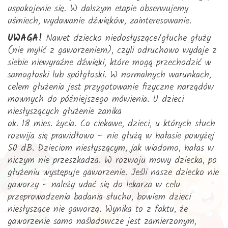
uspokojenie się. W dalszym etapie obserwujemy
uśmiech, wydawanie dźwięków, zainteresowanie.
UWAGA!
Nawet dziecko niedosłyszące/głuche głuży
(nie mylić z gaworzeniem), czyli odruchowo wydaje z
siebie niewyraźne dźwięki, które mogą przechodzić w
samogłoski lub spółgłoski. W normalnych warunkach,
celem głużenia jest przygotowanie fizyczne narządów
mownych do późniejszego mówienia. U dzieci
niesłyszących głużenie zanika
ok. 18 mies. życia. Co ciekawe, dzieci, u których słuch
rozwija się prawidłowo – nie głużą w hałasie powyżej
50 dB. Dzieciom niesłyszącym, jak wiadomo, hałas w
niczym nie przeszkadza. W rozwoju mowy dziecka, po
głużeniu występuje gaworzenie. Jeśli nasze dziecko nie
gaworzy – należy udać się do lekarza w celu
przeprowadzenia badania słuchu, bowiem dzieci
niesłyszące nie gaworzą. Wynika to z faktu, że
gaworzenie samo naśladowcze jest zamierzonym,