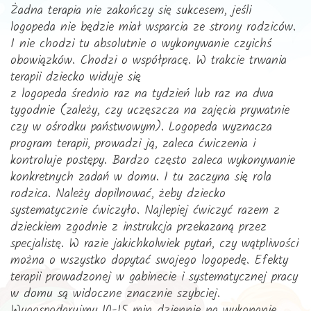
Żadna terapia nie zakończy się sukcesem, jeśli
logopeda nie będzie miał wsparcia ze strony rodziców.
I nie chodzi tu absolutnie o wykonywanie czyichś
obowiązków. Chodzi o współpracę. W trakcie trwania
terapii dziecko widuje się
z logopeda średnio raz na tydzień lub raz na dwa
tygodnie (zależy, czy uczęszcza na zajęcia prywatnie
czy w ośrodku państwowym). Logopeda wyznacza
program terapii, prowadzi ją, zaleca ćwiczenia i
kontroluje postępy. Bardzo często zaleca wykonywanie
konkretnych zadań w domu. I tu zaczyna się rola
rodzica. Należy dopilnować, żeby dziecko
systematycznie ćwiczyło. Najlepiej ćwiczyć razem z
dzieckiem zgodnie z instrukcja przekazaną przez
specjalistę. W razie jakichkolwiek pytań, czy wątpliwości
można o wszystko dopytać swojego logopedę. Efekty
terapii prowadzonej w gabinecie i systematycznej pracy
w domu są widoczne znacznie szybciej.
Wygospodarujmy 10-15 min dziennie na wykonanie