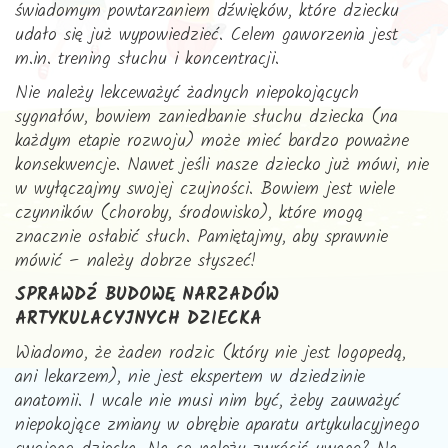
świadomym powtarzaniem dźwięków, które dziecku
udało się już wypowiedzieć. Celem gaworzenia jest
m.in. trening słuchu i koncentracji.
Nie należy lekceważyć żadnych niepokojących
sygnałów, bowiem zaniedbanie słuchu dziecka (na
każdym etapie rozwoju) może mieć bardzo poważne
konsekwencje. Nawet jeśli nasze dziecko już mówi, nie
w wyłączajmy swojej czujności. Bowiem jest wiele
czynników (choroby, środowisko), które mogą
znacznie osłabić słuch. Pamiętajmy, aby sprawnie
mówić – należy dobrze słyszeć!
SPRAWDŹ BUDOWĘ NARZADÓW
ARTYKULACYJNYCH DZIECKA
Wiadomo, że żaden rodzic (który nie jest logopedą,
ani lekarzem), nie jest ekspertem w dziedzinie
anatomii. I wcale nie musi nim być, żeby zauważyć
niepokojące zmiany w obrębie aparatu artykulacyjnego