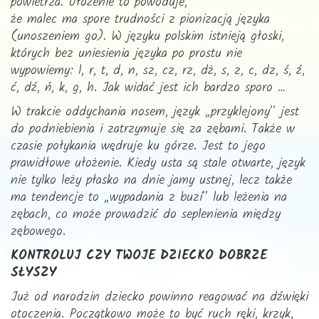
powietrza. Ułożenie to powoduje,
że malec ma spore trudności z pionizacją języka
(unoszeniem go). W języku polskim istnieją głoski,
których bez uniesienia języka po prostu nie
wypowiemy: l, r, t, d, n, sz, cz, rz, dż, s, z, c, dz, ś, ź,
ć, dź, ń, k, g, h. Jak widać jest ich bardzo sporo …
W trakcie oddychania nosem, język „przyklejony” jest
do podniebienia i zatrzymuje się za zębami. Także w
czasie połykania wędruje ku górze. Jest to jego
prawidłowe ułożenie. Kiedy usta są stale otwarte, język
nie tylko leży płasko na dnie jamy ustnej, lecz także
ma tendencje to „wypadania z buzi” lub leżenia na
zębach, co może prowadzić do seplenienia między
zębowego.
KONTROLUJ CZY TWOJE DZIECKO DOBRZE
SŁYSZY
Już od narodzin dziecko powinno reagować na dźwięki
otoczenia. Początkowo może to być ruch ręki, krzyk,