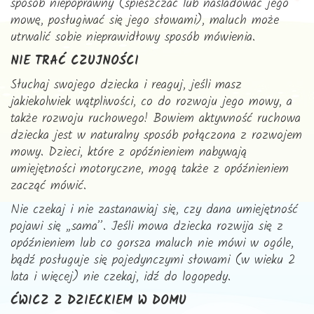
sposób niepoprawny (spieszczać lub naśladować jego
mowę, posługiwać się jego słowami), maluch może
utrwalić sobie nieprawidłowy sposób mówienia.
NIE TRAĆ CZUJNOŚCI
Słuchaj swojego dziecka i reaguj, jeśli masz
jakiekolwiek wątpliwości, co do rozwoju jego mowy, a
także rozwoju ruchowego! Bowiem aktywność ruchowa
dziecka jest w naturalny sposób połączona z rozwojem
mowy. Dzieci, które z opóźnieniem nabywają
umiejętności motoryczne, mogą także z opóźnieniem
zacząć mówić.
Nie czekaj i nie zastanawiaj się, czy dana umiejętność
pojawi się „sama”. Jeśli mowa dziecka rozwija się z
opóźnieniem lub co gorsza maluch nie mówi w ogóle,
bądź posługuje się pojedynczymi słowami (w wieku 2
lata i więcej) nie czekaj, idź do logopedy.
ĆWICZ Z DZIECKIEM W DOMU