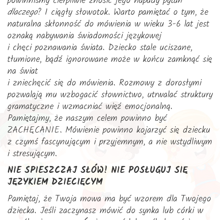
powinniśmy cierpliwie znosić jego napady pytań
dlaczego
? I ciągły słowotok. Warto pamiętać o tym, że
naturalna skłonność do mówienia w wieku 3-6 lat jest
oznaką nabywania świadomości językowej
i chęci poznawania świata. Dziecko stale uciszane,
tłumione, bądź ignorowane może w końcu zamknąć się
na świat
i zniechęcić się do mówienia. Rozmowy z dorosłymi
pozwalają mu wzbogacić słownictwo, utrwalać struktury
gramatyczne i wzmacniać więź emocjonalną.
Pamiętajmy, że naszym celem powinno być
ZACHĘCANIE. Mówienie powinno kojarzyć się dziecku
z czymś fascynującym i przyjemnym, a nie wstydliwym
i stresującym.
NIE SPIESZCZAJ SŁÓW! NIE POSŁUGUJ SIĘ
JĘZYKIEM DZIECIĘCYM
Pamiętaj, że Twoja mowa ma być wzorem dla Twojego
dziecka. Jeśli zaczynasz mówić do synka lub córki w