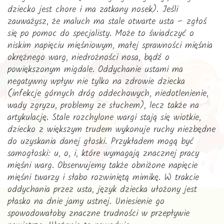
dziecko jest chore i ma zatkany nosek). Jeśli
zauważysz, że maluch ma stale otwarte usta – zgłoś
się po pomoc do specjalisty. Może to świadczyć o
niskim napięciu mięśniowym, małej sprawności mięśnia
okrężnego warg, niedrożności nosa, bądź o
powiększonym migdale. Oddychanie ustami ma
negatywny wpływ nie tylko na zdrowie dziecka
(infekcje górnych dróg oddechowych, niedotlenienie,
wady zgryzu, problemy ze słuchem), lecz także na
artykulację. Stale rozchylone wargi stają się wiotkie,
dziecko z większym trudem wykonuje ruchy niezbędne
do uzyskania danej głoski. Przykładem mogą być
samogłoski: u, o, i, które wymagają znacznej pracy
mięśni warg. Obserwujemy także obniżone napięcie
mięśni twarzy i słabo rozwiniętą mimikę. W trakcie
oddychania przez usta, język dziecka ułożony jest
płasko na dnie jamy ustnej. Uniesienie go
spowodowałoby znaczne trudności w przepływie