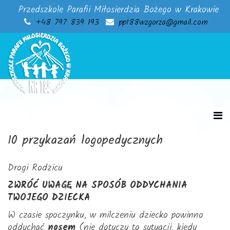
Przedszkole Parafii Miłosierdzia Bożego w Krakowie
+48 797 839 193
pp188wzgorza@gmail.com
10 przykazań logopedycznych
Drogi Rodzicu
ZWRÓĆ UWAGĘ NA SPOSÓB ODDYCHANIA
TWOJEGO DZIECKA
W czasie spoczynku, w milczeniu dziecko powinno
oddychać
nosem
(nie dotyczy to sytuacji, kiedy