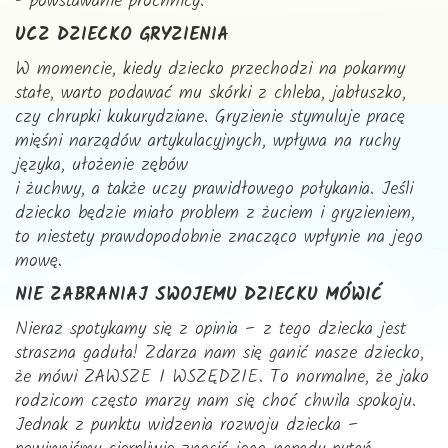
- powstawanie próchnicy.
UCZ DZIECKO GRYZIENIA
W momencie, kiedy dziecko przechodzi na pokarmy
stałe, warto podawać mu skórki z chleba, jabłuszko,
czy chrupki kukurydziane. Gryzienie stymuluje pracę
mięśni narządów artykulacyjnych, wpływa na ruchy
języka, ułożenie zębów
i żuchwy, a także uczy prawidłowego połykania. Jeśli
dziecko będzie miało problem z żuciem i gryzieniem,
to niestety prawdopodobnie znacząco wpłynie na jego
mowę.
NIE ZABRANIAJ SWOJEMU DZIECKU MÓWIĆ
Nieraz spotykamy się z opinia – z tego dziecka jest
straszna gaduła! Zdarza nam się ganić nasze dziecko,
że mówi ZAWSZE I WSZĘDZIE. To normalne, że jako
rodzicom często marzy nam się choć chwila spokoju.
Jednak z punktu widzenia rozwoju dziecka –