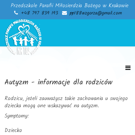
Przedszkole Parafii Miłosierdzia Bożego w Krakowie
+48 797 839 193
pp188wzgorza@gmail.com
Autyzm - informacje dla rodziców
Rodzicu, jeżeli zauważysz takie zachowania u swojego
dziecka mogą one wskazywać na autyzm.
Symptomy:
Dziecko