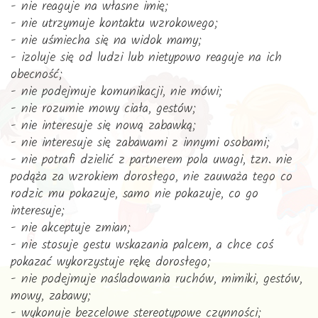
- nie reaguje na własne imię;
- nie utrzymuje kontaktu wzrokowego;
- nie uśmiecha się na widok mamy;
- izoluje się od ludzi lub nietypowo reaguje na ich
obecność;
- nie podejmuje komunikacji, nie mówi;
- nie rozumie mowy ciała, gestów;
- nie interesuje się nową zabawką;
- nie interesuje się zabawami z innymi osobami;
- nie potrafi dzielić z partnerem pola uwagi, tzn. nie
podąża za wzrokiem dorosłego, nie zauważa tego co
rodzic mu pokazuje, samo nie pokazuje, co go
interesuje;
- nie akceptuje zmian;
- nie stosuje gestu wskazania palcem, a chce coś
pokazać wykorzystuje rękę dorosłego;
- nie podejmuje naśladowania ruchów, mimiki, gestów,
mowy, zabawy;
- wykonuje bezcelowe stereotypowe czynności;