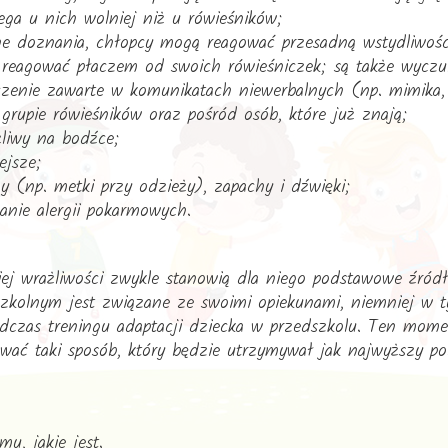
ega u nich wolniej niż u rówieśników;
lne doznania, chłopcy mogą reagować przesadną wstydliwośc
 reagować płaczem od swoich rówieśniczek; są także wyczu
czenie zawarte w komunikatach niewerbalnych (np. mimika,
 grupie rówieśników oraz pośród osób, które już znają;
żliwy na bodźce;
ejsze;
y (np. metki przy odzieży), zapachy i dźwięki;
nie alergii pokarmowych.
ej wrażliwości zwykle stanowią dla niego podstawowe źródł
szkolnym jest związane ze swoimi opiekunami, niemniej w ty
zas treningu adaptacji dziecka w przedszkolu. Ten moment
wać taki sposób, który będzie utrzymywał jak najwyższy po
u, jakie jest.