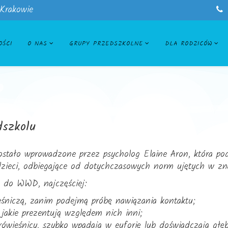
 Krakowie
OŚCI
O NAS
GRUPY PRZEDSZKOLNE
DLA RODZICÓW
dszkolu
tało wprowadzone przez psycholog Elaine Aron, która podc
zieci, odbiegające od dotychczasowych norm ujętych w znan
a do WWD, najczęściej:
ieśniczą, zanim podejmą próbę nawiązania kontaktu;
 jakie prezentują względem nich inni;
 rówieśnicy, szybko wpadają w euforię lub doświadczają głę