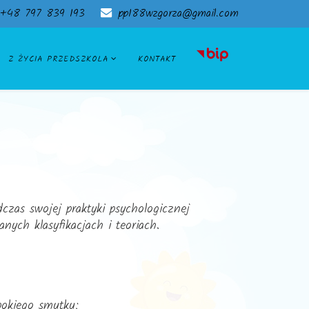
+48 797 839 193
pp188wzgorza@gmail.com
Z ŻYCIA PRZEDSZKOLA
KONTAKT
zas swojej praktyki psychologicznej
ych klasyfikacjach i teoriach.
bokiego smutku;