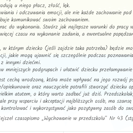
dują u niego płacz, złość, lęk.
awiania i odczuwania emocji, ale nie każde zachowanie pod
róbuje komunikować swoim zachowaniem.
prac do wykonania. Stwórz jak najlepsze warunki do pracy w
więcej czasu na wykonanie zadania, a ewentualne popędzan
, w którym dziecko (jeśli zajdzie taka potrzeba) będzie mog
ji, jakie mogą ujawnić się szczególnie podczas poznawani
 z innymi dziećmi.
 w mniejszych podgrupach i ułatwić dziecku przełamywanie
est cechą wrodzoną, która może wpływać na jego rozwój psy
e/opiekunowie oraz nauczyciele potrafili stworzyć dziecku
ielkim atutem, o który warto zadbać już dziś. Przedszkola
le przy wsparciu i akceptacji najbliższych osób, ma szans
e kontrolować i wykorzystywać jako pozytywny zasób do swo
 Rejszel czasopismo „Wychowanie w przedszkolu” Nr 43 (st