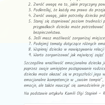
Zwróć uwagę na to, jakie przyczyny powo
Podkreślaj, że każdy ma prawo do przej
Zwróć uwagę, jakie potrzeby dziecko p
Staraj się stopniować poziom trudności 
przypadkach dziecko może potrzebować 
bezpieczeństwa.
Jeśli masz możliwość zorganizuj miejsce
Podejmij tematy dotyczące różnych emoc
Wspieraj dziecko w nawiązywaniu relacji
Warto zorganizować jak najwięcej zajęć
Szczególna wrażliwość emocjonalna dziecka j
poprzez swoje umiejętne postępowanie rodzic
dziecka może okazać się w przyszłości jego w
emocjonalne kompetencje w „swoim tempie”, a
emocje, ale także nauczyć się samodzielnie j
Na podstawie artykułu Kamili Olgi Stępień –