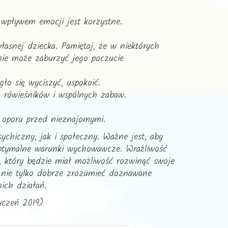
 wpływem emocji jest korzystne.
łasnej dziecka. Pamiętaj, że w niektórych
ie może zaburzyć jego poczucie
ło się wyciszyć, uspokoić.
a rówieśników i wspólnych zabaw.
 oporu przed nieznajomymi.
chiczny, jak i społeczny. Ważne jest, aby
 optymalne warunki wychowawcze. Wrażliwość
k, który będzie miał możliwość rozwinąć swoje
ę nie tylko dobrze zrozumieć doznawane
ich działań.
yczeń 2019)