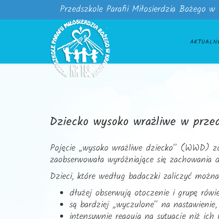
Przedszkole Parafii Miłosierdzia Bożego w
AKTUALN
Dziecko wysoko wrażliwe w prze
Pojęcie „wysoko wrażliwe dziecko” (WWD) zos
zaobserwowała wyróżniające się zachowania d
Dzieci, które według badaczki zaliczyć możn
dłużej obserwują otoczenie i grupę rów
są bardziej „wyczulone” na nastawienie,
intensywnie reagują na sytuacje niż ich