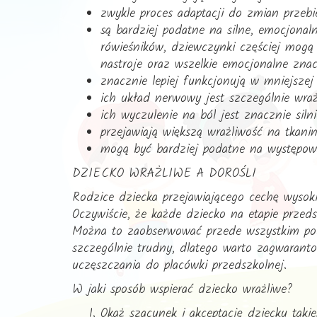
zwykle proces adaptacji do zmian przebi
są bardziej podatne na silne, emocjona
rówieśników, dziewczynki częściej mogą
nastroje oraz wszelkie emocjonalne zna
znacznie lepiej funkcjonują w mniejszej
ich układ nerwowy jest szczególnie wra
ich wyczulenie na ból jest znacznie silni
przejawiają większą wrażliwość na tkanin
mogą być bardziej podatne na występowa
DZIECKO WRAŻLIWE A DOROŚLI
Rodzice dziecka przejawiającego cechę wysoki
Oczywiście, że każde dziecko na etapie przed
Można to zaobserwować przede wszystkim podc
szczególnie trudny, dlatego warto zagwaranto
uczęszczania do placówki przedszkolnej.
W jaki sposób wspierać dziecko wrażliwe?
Okaż szacunek i akceptację dziecku takiem